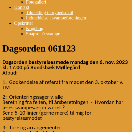
Fotogalleri
Kontakt
Tilmelding til nyhedsmail
Indmeldelse i svampeforeningen
Opskrifter
Kogebog
Snapse på svampe
Dagsorden 061123
Dagsorden bestyrelsesmøde mandag den 6. nov. 2023
kl. 17.00 på Bundsbæk Møllegård
Afbud:
1:
Godkendelse af referat fra mødet den 3. oktober v.
​​
TM
2:
Orienteringssager v. alle
​​
Beretning fra felten, til årsberetningen
-
Hvordan har
​​
​​
jeres svampesæson været ?
Send 5-10 linjer (gerne mere) til mig før
bestyrelsesmødet
3:
Ture og arrangementer
​​