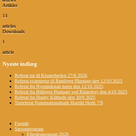
Artikler
13
articles
Downloads
1
article
Nyeste indlæg
Referat tur til Klosterheden 27/6 2026
Referat svampetur til Rønbjerg Plantage den 12/10 2025
Referat fra Nymindegab turen den 12/10 2025
Referat fra Blåbjerg Plantage ved Råstedvej den 4/10 2025
Referat fra Husby Klithede den 30/9 2025
Turreferat Naturnationalpark Harrild Hede 7/9
Forside
Sæsonprogram
Efterårsprogram 2026