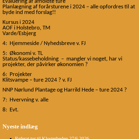
Evaluering af afholdte ture
Planlægning af forårsturene i 2024
– alle opfordres til at
​​
byde ind med forslag!!
Kursus i 2024
AOF i Holstebro, TM
Varde/Esbjerg
4:
Hjemmeside / Nyhedsbreve v. FJ
​​
5:
Økonomi v. TL
​​
Status/kassebeholdning
–
mangler vi noget, har vi
​​
​​
projekter, der påvirker økonomien ?
6:
Projekter
​​
Klitsvampe – ture 2024
? v. FJ
​​
NNP Nørlund Plantage og Harrild Hede – ture 2024
?
​​
7:
Hvervning v. alle
​​
8:
Evt.
​​
Nyeste indlæg
Referat tur til Klosterheden 27/6 2026