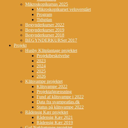
Mikroskopikursus 2025
Mikroskopikurset veloverstået
Program
Tidsplan
Begynderkurser 2022
Begynderkurser 2019
Begynderkurser 2018
BEGYNDERKURSer 2017
Projekt
Husby Klitplantage projektet
Projektbeskrivelse
2023
2024
2025
2026
Klitsvampe projektet
Klitsvampe 2022
Projektafgrænsning
Fund af klitsvampe i 2022
Data fra svampeatlas.dk
Status på klitsvampe 2022
Rådensig Kær projektet
Rådensig Kær 2021
Rådensig Kær 2019
Gul Nøkketunge projektet