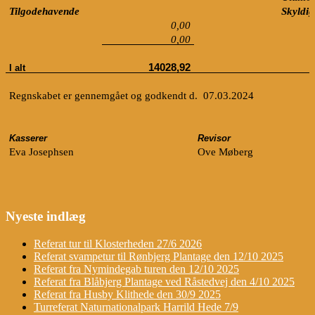
Tilgodehavende
Skyldig
0,00
0,00
14028,92
I alt
Regnskabet er gennemgået og godkendt d.
​​
07.03.2024
​​ ​​ ​​ ​​ ​​ ​​ ​​ ​​ ​​ ​​ ​​ ​​ ​​ ​​ ​​ ​​ ​​ ​​ ​​ ​​ ​
Kasserer
Revisor
Eva Josephsen
Ove Møberg
Nyeste indlæg
Referat tur til Klosterheden 27/6 2026
Referat svampetur til Rønbjerg Plantage den 12/10 2025
Referat fra Nymindegab turen den 12/10 2025
Referat fra Blåbjerg Plantage ved Råstedvej den 4/10 2025
Referat fra Husby Klithede den 30/9 2025
Turreferat Naturnationalpark Harrild Hede 7/9