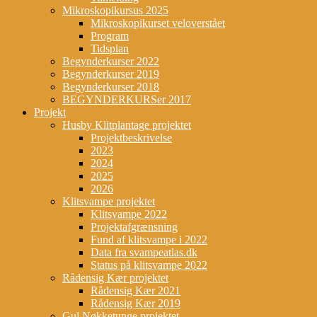
Mikroskopikursus 2025
Mikroskopikurset veloverstået
Program
Tidsplan
Begynderkurser 2022
Begynderkurser 2019
Begynderkurser 2018
BEGYNDERKURSer 2017
Projekt
Husby Klitplantage projektet
Projektbeskrivelse
2023
2024
2025
2026
Klitsvampe projektet
Klitsvampe 2022
Projektafgrænsning
Fund af klitsvampe i 2022
Data fra svampeatlas.dk
Status på klitsvampe 2022
Rådensig Kær projektet
Rådensig Kær 2021
Rådensig Kær 2019
Gul Nøkketunge projektet