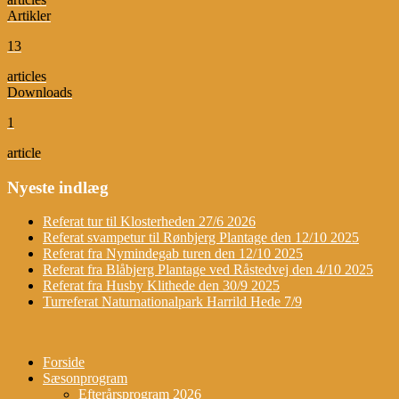
Artikler
13
articles
Downloads
1
article
Nyeste indlæg
Referat tur til Klosterheden 27/6 2026
Referat svampetur til Rønbjerg Plantage den 12/10 2025
Referat fra Nymindegab turen den 12/10 2025
Referat fra Blåbjerg Plantage ved Råstedvej den 4/10 2025
Referat fra Husby Klithede den 30/9 2025
Turreferat Naturnationalpark Harrild Hede 7/9
Forside
Sæsonprogram
Efterårsprogram 2026