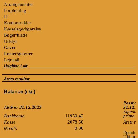
Arrangementer
Forplejning
IT
Kontorartikler
Kørselsgodtgørelse
Bøger/blade
Udstyr
Gaver
Renter/gebyrer
Lejemål
Udgifter i alt
Årets resultat
Balance (i kr.)
Passive
Aktiver 31.12.2023
31.12.
Egenkap
Bankkonto
11950,42
primo
Kasse
2078,50
Årets re
Øreafr.
0,00
Egenkap
Ultimo