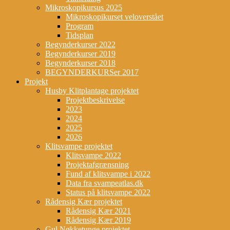
Mikroskopikursus 2025
Mikroskopikurset veloverstået
Program
Tidsplan
Begynderkurser 2022
Begynderkurser 2019
Begynderkurser 2018
BEGYNDERKURSer 2017
Projekt
Husby Klitplantage projektet
Projektbeskrivelse
2023
2024
2025
2026
Klitsvampe projektet
Klitsvampe 2022
Projektafgrænsning
Fund af klitsvampe i 2022
Data fra svampeatlas.dk
Status på klitsvampe 2022
Rådensig Kær projektet
Rådensig Kær 2021
Rådensig Kær 2019
Gul Nøkketunge projektet