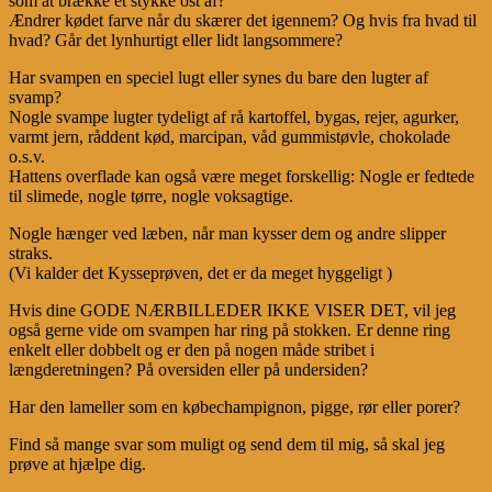
som at brække et stykke ost af?
Ændrer kødet farve når du skærer det igennem? Og hvis fra hvad til
hvad? Går det lynhurtigt eller lidt langsommere?
Har svampen en speciel lugt eller synes du bare den lugter af
svamp?
Nogle svampe lugter tydeligt af rå kartoffel, bygas, rejer, agurker,
varmt jern, råddent kød, marcipan, våd gummistøvle, chokolade
o.s.v.
Hattens overflade kan også være meget forskellig: Nogle er fedtede
til slimede, nogle tørre, nogle voksagtige.
Nogle hænger ved læben, når man kysser dem og andre slipper
straks.
(Vi kalder det Kysseprøven, det er da meget hyggeligt )
Hvis dine GODE NÆRBILLEDER IKKE VISER DET, vil jeg
også gerne vide om svampen har ring på stokken. Er denne ring
enkelt eller dobbelt og er den på nogen måde stribet i
længderetningen? På oversiden eller på undersiden?
Har den lameller som en købechampignon, pigge, rør eller porer?
Find så mange svar som muligt og send dem til mig, så skal jeg
prøve at hjælpe dig.