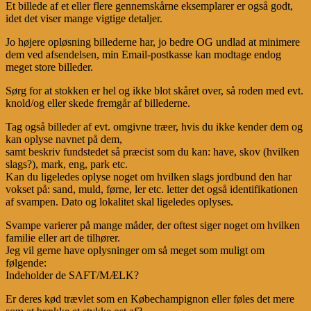
Et billede af et eller flere gennemskårne eksemplarer er også godt,
idet det viser mange vigtige detaljer.
Jo højere opløsning billederne har, jo bedre OG undlad at minimere
dem ved afsendelsen, min Email-postkasse kan modtage endog
meget store billeder.
Sørg for at stokken er hel og ikke blot skåret over, så roden med evt.
knold/og eller skede fremgår af billederne.
Tag også billeder af evt. omgivne træer, hvis du ikke kender dem og
kan oplyse navnet på dem,
samt beskriv fundstedet så præcist som du kan: have, skov (hvilken
slags?), mark, eng, park etc.
Kan du ligeledes oplyse noget om hvilken slags jordbund den har
vokset på: sand, muld, førne, ler etc. letter det også identifikationen
af svampen. Dato og lokalitet skal ligeledes oplyses.
Svampe varierer på mange måder, der oftest siger noget om hvilken
familie eller art de tilhører.
Jeg vil gerne have oplysninger om så meget som muligt om
følgende:
Indeholder de SAFT/MÆLK?
Er deres kød trævlet som en Købechampignon eller føles det mere