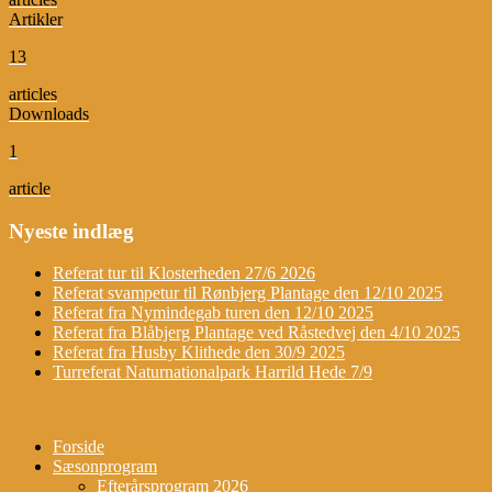
Artikler
13
articles
Downloads
1
article
Nyeste indlæg
Referat tur til Klosterheden 27/6 2026
Referat svampetur til Rønbjerg Plantage den 12/10 2025
Referat fra Nymindegab turen den 12/10 2025
Referat fra Blåbjerg Plantage ved Råstedvej den 4/10 2025
Referat fra Husby Klithede den 30/9 2025
Turreferat Naturnationalpark Harrild Hede 7/9
Forside
Sæsonprogram
Efterårsprogram 2026