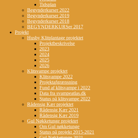
Tidsplan
Begynderkurser 2022
Begynderkurser 2019
Begynderkurser 2018
BEGYNDERKURSer 2017
Projekt
Husby Klitplantage projektet
Projektbeskrivelse
2023
2024
2025
2026
Klitsvampe projektet
Klitsvampe 2022
Projektafgrænsning
Fund af klitsvampe i 2022
Data fra svampeatlas.dk
Status på klitsvampe 2022
Rådensig Kær projektet
Rådensig Kær 2021
Rådensig Kær 2019
Gul Nøkketunge projektet
Om Gul nøkketunge
Status på projekt 2015-2021
Gul Nøkketunge 2021