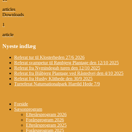
articles
Downloads
1
article
Nyeste indlæg
Referat tur til Klosterheden 27/6 2026
Referat svampetur til Rønbjerg Plantage den 12/10 2025
Referat fra Nymindegab turen den 12/10 2025
Referat fra Blåbjerg Plantage ved Råstedvej den 4/10 2025
Referat fra Husby Klithede den 30/9 2025
Turreferat Naturnationalpark Harrild Hede 7/9
Forside
Sæsonprogram
Efterårsprogram 2026
Forårsprogram 2026
Efterårsprogram 2025
Forårsprogram 2025