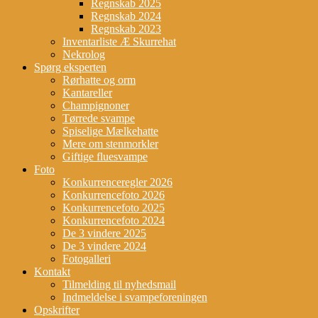
Regnskab 2025
Regnskab 2024
Regnskab 2023
Inventarliste Æ Skurrehat
Nekrolog
Spørg eksperten
Rørhatte og orm
Kantareller
Champignoner
Tørrede svampe
Spiselige Mælkehatte
Mere om stenmorkler
Giftige fluesvampe
Foto
Konkurrenceregler 2026
Konkurrencefoto 2026
Konkurrencefoto 2025
Konkurrencefoto 2024
De 3 vindere 2025
De 3 vindere 2024
Fotogalleri
Kontakt
Tilmelding til nyhedsmail
Indmeldelse i svampeforeningen
Opskrifter