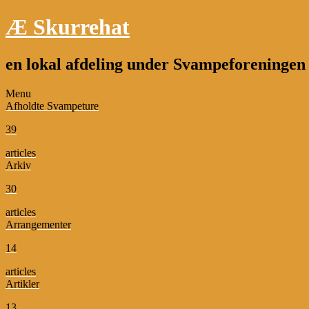
Æ Skurrehat
en lokal afdeling under Svampeforeninge
Menu
Afholdte Svampeture
39
articles
Arkiv
30
articles
Arrangementer
14
articles
Artikler
13