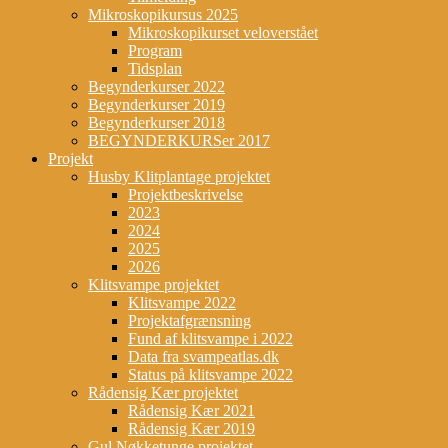
Mikroskopikursus 2025
Mikroskopikurset veloverstået
Program
Tidsplan
Begynderkurser 2022
Begynderkurser 2019
Begynderkurser 2018
BEGYNDERKURSer 2017
Projekt
Husby Klitplantage projektet
Projektbeskrivelse
2023
2024
2025
2026
Klitsvampe projektet
Klitsvampe 2022
Projektafgrænsning
Fund af klitsvampe i 2022
Data fra svampeatlas.dk
Status på klitsvampe 2022
Rådensig Kær projektet
Rådensig Kær 2021
Rådensig Kær 2019
Gul Nøkketunge projektet