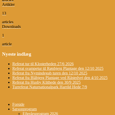
Artikler
13
articles
Downloads
1
article
Nyeste indlæg
Referat tur til Klosterheden 27/6 2026
Referat svampetur til Rønbjerg Plantage den 12/10 2025
Referat fra Nymindegab turen den 12/10 2025
Referat fra Blåbjerg Plantage ved Råstedvej den 4/10 2025
Referat fra Husby Klithede den 30/9 2025
Turreferat Naturnationalpark Harrild Hede 7/9
Forside
Sæsonprogram
Efterårsprogram 2026