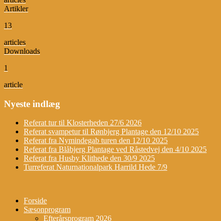
Artikler
13
articles
Downloads
1
article
Nyeste indlæg
Referat tur til Klosterheden 27/6 2026
Referat svampetur til Rønbjerg Plantage den 12/10 2025
Referat fra Nymindegab turen den 12/10 2025
Referat fra Blåbjerg Plantage ved Råstedvej den 4/10 2025
Referat fra Husby Klithede den 30/9 2025
Turreferat Naturnationalpark Harrild Hede 7/9
Forside
Sæsonprogram
Efterårsprogram 2026