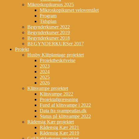
Mikroskopikursus 2025
Mikroskopikurset veloverstået
Program
Tidsplan
Begynderkurser 2022
Begynderkurser 2019
Begynderkurser 2018
BEGYNDERKURSer 2017
Projekt
Husby Klitplantage projektet
Projektbeskrivelse
2023
2024
2025
2026
Klitsvampe projektet
Klitsvampe 2022
Projektafgrænsning
Fund af klitsvampe i 2022
Data fra svampeatlas.dk
Status på klitsvampe 2022
Rådensig Kær projektet
Rådensig Kær 2021
Rådensig Kær 2019
Gul Nøkketunge projektet