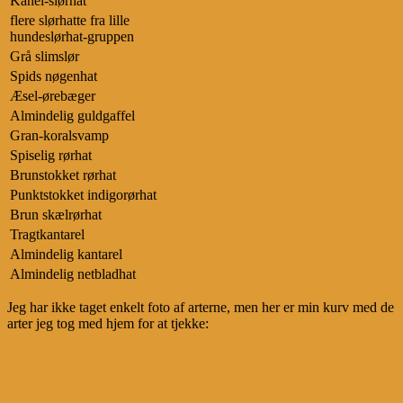
Kanel-slørhat
flere slørhatte fra lille
hundeslørhat-gruppen
Grå slimslør
Spids nøgenhat
Æsel-ørebæger
Almindelig guldgaffel
Gran-koralsvamp
Spiselig rørhat
Brunstokket rørhat
Punktstokket indigorørhat
Brun skælrørhat
Tragtkantarel
Almindelig kantarel
Almindelig netbladhat
Jeg har ikke taget enkelt foto af arterne, men her er min kurv med de
arter jeg tog med hjem for at tjekke: