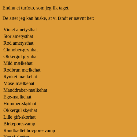
Endnu et turfoto, som jeg fik taget.
De arter jeg kan huske, at vi fandt er nævnt her:
Violet ametysthat
Stor ametysthat
Rød ametysthat
Cinnober-grynhat
Okkergul grynhat
Mild mælkehat
Rødbrun mælkehat
Rynket mælkehat
Mose-mælkehat
Manddraber-mælkehat
Ege-mælkehat
Hummer-skørhat
Okkergul skørhat
Lille gift-skørhat
Birkeporesvamp
Randbæltet hovporesvamp