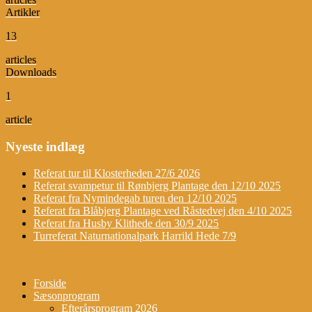
Artikler
13
articles
Downloads
1
article
Nyeste indlæg
Referat tur til Klosterheden 27/6 2026
Referat svampetur til Rønbjerg Plantage den 12/10 2025
Referat fra Nymindegab turen den 12/10 2025
Referat fra Blåbjerg Plantage ved Råstedvej den 4/10 2025
Referat fra Husby Klithede den 30/9 2025
Turreferat Naturnationalpark Harrild Hede 7/9
Forside
Sæsonprogram
Efterårsprogram 2026