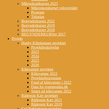
Mikroskopikursus 2025
Mikroskopikurset veloverstået
Program
Tidsplan
Begynderkurser 2022
Begynderkurser 2019
Begynderkurser 2018
BEGYNDERKURSer 2017
Projekt
Husby Klitplantage projektet
Projektbeskrivelse
2023
2024
2025
2026
Klitsvampe projektet
Klitsvampe 2022
Projektafgrænsning
Fund af klitsvampe i 2022
Data fra svampeatlas.dk
Status på klitsvampe 2022
Rådensig Kær projektet
Rådensig Kær 2021
Rådensig Kær 2019
Gul Nøkketunge projektet