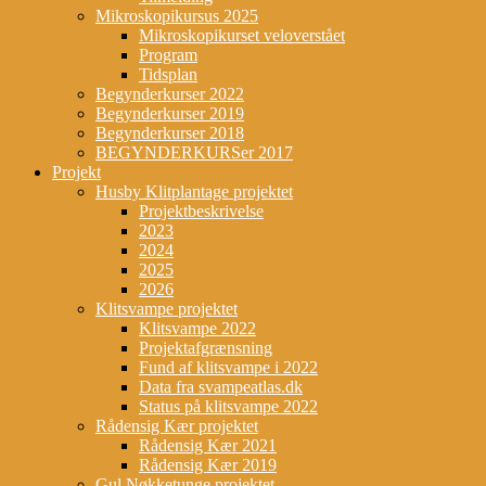
Mikroskopikursus 2025
Mikroskopikurset veloverstået
Program
Tidsplan
Begynderkurser 2022
Begynderkurser 2019
Begynderkurser 2018
BEGYNDERKURSer 2017
Projekt
Husby Klitplantage projektet
Projektbeskrivelse
2023
2024
2025
2026
Klitsvampe projektet
Klitsvampe 2022
Projektafgrænsning
Fund af klitsvampe i 2022
Data fra svampeatlas.dk
Status på klitsvampe 2022
Rådensig Kær projektet
Rådensig Kær 2021
Rådensig Kær 2019
Gul Nøkketunge projektet