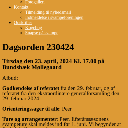
Fotogalleri
Kontakt
Tilmelding til nyhedsmail
Indmeldelse i svampeforeningen
Opskrifter
Kogebog
Snapse på svampe
Dagsorden 230424
T
irs
dag
​​
den​​
23
.​​
april
, 2024
​​
Kl. 17.00 på
Bundsbæk Møllegaard
Afbud:
Godkendelse af referatet
​​
fra den
​​
29. februar, og af
referatet fra den ekstraordinære generalforsamling den
29. februar 2024
Orienteringssager til alle
: Peer
Ture og arrangementer
: Peer.
​​
Efterårssæsonens
svampeture skal meldes ind
​​
før 1. juni. Vi begynder at