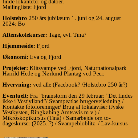
finde lokaliteter og datoer.
Mailingliste: Fjord
Holstebro
​​
250 års jubilæum 1. juni og 24. august
2024: Bo
Aftenskolekurser
:
​​
Tage, evt. Tina?
Hjemmeside:
​​
Fjord
Økonomi:
​​
Eva og Fjord
Projekter:
​​
Klitsvampe ved Fjord, Naturnationalpark
Harrild Hede og Nørlund Plantag ved Peer.
Hvervning
:
​​
ved alle (Facebook?
​​
/Holstebro 250 år?)
​​
Eventuelt:
​​
Fra ”brainstorm den 29 februar: ”Det findes
ikke i Vestjylland”/ Svampeatlas-brugervejledning /
Kontakte fotoforeninger/ Brug af lokalaviser (Jyske
Vestkysten, Ringkøbing Amtsavis m.v.) /
Mikroskopikursus (Tina) / Samarbejde om to-
dageskurser (2025..?) / Svampebioblitz
​​
/ Lav-kursus