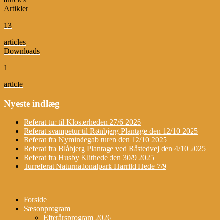
Artikler
13
articles
Downloads
1
article
Nyeste indlæg
Referat tur til Klosterheden 27/6 2026
Referat svampetur til Rønbjerg Plantage den 12/10 2025
Referat fra Nymindegab turen den 12/10 2025
Referat fra Blåbjerg Plantage ved Råstedvej den 4/10 2025
Referat fra Husby Klithede den 30/9 2025
Turreferat Naturnationalpark Harrild Hede 7/9
Forside
Sæsonprogram
Efterårsprogram 2026