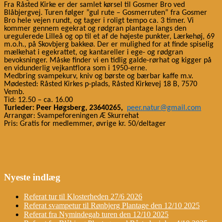
Fra Råsted Kirke er der samlet kørsel til Gosmer Bro ved
Blåbjergvej. Turen følger ”gul rute – Gosmerruten” fra Gosmer
Bro hele vejen rundt, og tager i roligt tempo ca. 3 timer. Vi
kommer gennem egekrat og rødgran plantage langs den
uregulerede Lilleå og op til et af de højeste punkter, Lærkehøj, 69
m.o.h., på Skovbjerg bakkeø. Der er mulighed for at finde spiselig
mælkehat i egekrattet, og kantareller i ege- og rødgran
bevoksninger. Måske finder vi en tidlig galde-rørhat og kigger på
en vidunderlig vejkantflora som i 1950-erne.
Medbring svampekurv, kniv og børste og bærbar kaffe m.v.
Mødested: Råsted Kirkes p-plads, Råsted Kirkevej 18 B, 7570
Vemb.
Tid: 12.50 – ca. 16.00
Turleder: Peer Høgsberg, 23640265, ​​
peer.natur@gmail.com
Arrangør: Svampeforeningen Æ Skurrehat
Pris: Gratis for medlemmer, øvrige kr. 50/deltager
Nyeste indlæg
Referat tur til Klosterheden 27/6 2026
Referat svampetur til Rønbjerg Plantage den 12/10 2025
Referat fra Nymindegab turen den 12/10 2025