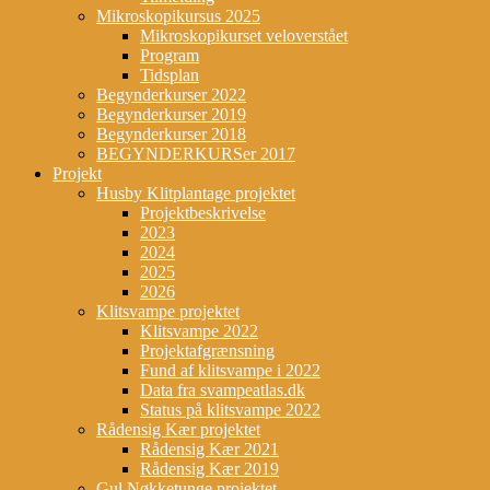
Mikroskopikursus 2025
Mikroskopikurset veloverstået
Program
Tidsplan
Begynderkurser 2022
Begynderkurser 2019
Begynderkurser 2018
BEGYNDERKURSer 2017
Projekt
Husby Klitplantage projektet
Projektbeskrivelse
2023
2024
2025
2026
Klitsvampe projektet
Klitsvampe 2022
Projektafgrænsning
Fund af klitsvampe i 2022
Data fra svampeatlas.dk
Status på klitsvampe 2022
Rådensig Kær projektet
Rådensig Kær 2021
Rådensig Kær 2019
Gul Nøkketunge projektet