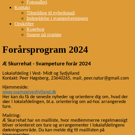
Fotogalleri
Kontakt
Tilmelding til nyhedsmail
Indmeldelse i svampeforeningen
Opskrifter
Kogebog
Snapse på svampe
Forårsprogram 2024
Æ Skurrehat - Svampeture forår 2024
Lokalafdeling i Vest- Midt og Sydjylland
​​
​​
​​
Kontakt:
Peer Høgsberg,
23640265,
mail, peer.natur@gmail.com
Hjemmeside:
www.svampeivestjylland.dk
Her kan du få de seneste nyheder og orientere dig om, hvad der
​​
sker i lokalafdelingen, bl.a. orientering om
ad-hoc arrangerede
ture.
​​
Mailring:
​​
​​
Æ Skurrehat har en mailliste, hvor
medlemmerne
regelmæssigt
bliver orienteret om ture og arrangementer i lokalafdelingens
dækningsområde. Du kan melde dig til maillisten på