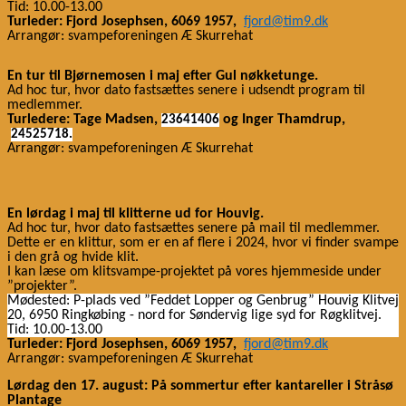
Tid: 10.00-13.00
Turleder: Fjord Josephsen, 6069 1957,
​​​​
fjord@tim9.dk
Arrangør: svampeforeningen Æ Skurrehat
​​
​​
En tur til Bjørnemosen i maj
efter
Gul nøkketunge.
​​
​​
Ad
hoc tur, hvor dato
fastsættes senere i udsendt program til
medlemmer.
Turleder
e
:
​​
Tage Madsen
,​​
​​
og Inger​​
Thamdrup
,​​
23641406
24525718
.
Arrangør: svampeforeningen Æ Skurrehat
​​
​​
​​
En lørdag
i maj til klitterne ud for
Houvig.
Ad hoc tur, hvor dato fastsættes senere på mail til medlemmer.
Dette er en klittur, som er en af flere i 2024, hvor vi finder svampe
​​
i
den grå og hvide klit.
I kan læse om klitsvampe-projektet på vores hjemmeside under
”projekter”.
Mødested: P-plads ved ”Feddet Lopper og Genbrug” Houvig Klitvej
20, 6950 Ringkøbing - nord for Søndervig lige syd for Røgklitvej.
Tid: 1
0
.00-1
3
.00
Turleder: Fjord Josephsen, 6069 1957,
​​​​
fjord@tim9.dk
Arrangør: svampeforeningen Æ Skurrehat
​​
Lørdag den
17. august: På sommertur efter kantareller i Stråsø
​​
Plantage