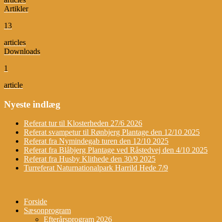
Artikler
13
articles
Downloads
1
article
Nyeste indlæg
Referat tur til Klosterheden 27/6 2026
Referat svampetur til Rønbjerg Plantage den 12/10 2025
Referat fra Nymindegab turen den 12/10 2025
Referat fra Blåbjerg Plantage ved Råstedvej den 4/10 2025
Referat fra Husby Klithede den 30/9 2025
Turreferat Naturnationalpark Harrild Hede 7/9
Forside
Sæsonprogram
Efterårsprogram 2026