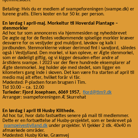
hjemmesiden.
​​
Betaling: Hvis du er medlem af svampeforeningen (svampe.dk)
er
​​
turene gratis. Ellers koster en tur 50 kr.
per person.
En l
ørdag i a
pril
-maj.
​​
Morkeltur til​​
Hoverdal
​​ Plantage –
stenmorkler
​​
​​
​​
Ad hoc tur som annonceres via
hjemmesiden og
nyhedsbrevet
De ægte og for de flestes vedkommende spiselige morkler kræver
desværre for os vestjyder god muldjord, løvskov og kalk i
jordbunden. Stenmorklerne vokser derimod fint i sandjord, således
​​
​​
​​
også i Vestjylland. Den morkel, vi kan
opleve,
er
Ægte stenmorkel,
som er dødeligt giftig, og vi kigger desuden efter andre af
​​
​​
​​
årstidens svampe.
I 2023 var der flere hundrede
eksemplarer
af
​​
Ægte stenmorkel.
Jeg holder øje med stedet, som ligger en
kilometers gang inde i skoven. Det kan være fra starten af april til
​​
​​
medio
maj alt efter,
hvilket forår vi får.
​​
Mødested:
P-pladsen foran brugsen i Tim.
​​
​​
Tid 10.00
– ca.
12.00
Turleder: Fjord Josephsen, 6069
​​
1957,
​​​​
fjord@tim9.dk
Arrangør: svampeforeningen Æ Skurrehat
​​
​​
En lørdag i
april til Husby Klithede.
Ad hoc tur, hvor dato fastsættes senere på mail til medlemmer.
Dette er en fortsættelse af Husby-projektet, som er beskrevet på​​
svampeivestjylland.dk
​​ under projekter.
​​ Vi tjekker 2 stk. 40x40 m
afmærkede omr
åder.
Mødested:
​​
Husby Kirke, Græmvej