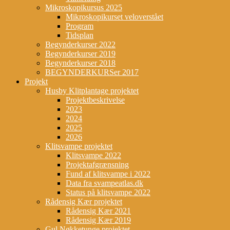
Mikroskopikursus 2025
Mikroskopikurset veloverstået
Program
Tidsplan
Begynderkurser 2022
Begynderkurser 2019
Begynderkurser 2018
BEGYNDERKURSer 2017
Projekt
Husby Klitplantage projektet
Projektbeskrivelse
2023
2024
2025
2026
Klitsvampe projektet
Klitsvampe 2022
Projektafgrænsning
Fund af klitsvampe i 2022
Data fra svampeatlas.dk
Status på klitsvampe 2022
Rådensig Kær projektet
Rådensig Kær 2021
Rådensig Kær 2019
Gul Nøkketunge projektet