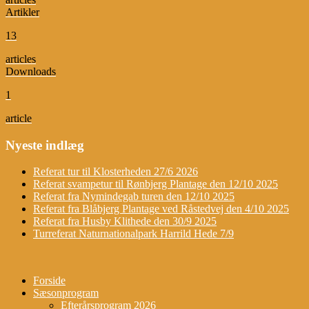
Artikler
13
articles
Downloads
1
article
Nyeste indlæg
Referat tur til Klosterheden 27/6 2026
Referat svampetur til Rønbjerg Plantage den 12/10 2025
Referat fra Nymindegab turen den 12/10 2025
Referat fra Blåbjerg Plantage ved Råstedvej den 4/10 2025
Referat fra Husby Klithede den 30/9 2025
Turreferat Naturnationalpark Harrild Hede 7/9
Forside
Sæsonprogram
Efterårsprogram 2026