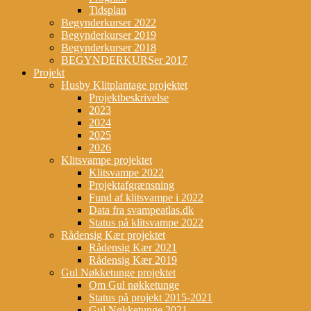
Tidsplan
Begynderkurser 2022
Begynderkurser 2019
Begynderkurser 2018
BEGYNDERKURSer 2017
Projekt
Husby Klitplantage projektet
Projektbeskrivelse
2023
2024
2025
2026
Klitsvampe projektet
Klitsvampe 2022
Projektafgrænsning
Fund af klitsvampe i 2022
Data fra svampeatlas.dk
Status på klitsvampe 2022
Rådensig Kær projektet
Rådensig Kær 2021
Rådensig Kær 2019
Gul Nøkketunge projektet
Om Gul nøkketunge
Status på projekt 2015-2021
Gul Nøkketunge 2021