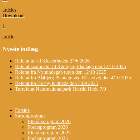
articles
Downloads
1
article
Nyeste indlæg
Referat tur til Klosterheden 27/6 2026
Referat svampetur til Rønbjerg Plantage den 12/10 2025
Referat fra Nymindegab turen den 12/10 2025
Referat fra Blåbjerg Plantage ved Råstedvej den 4/10 2025
Referat fra Husby Klithede den 30/9 2025
Turreferat Naturnationalpark Harrild Hede 7/9
Forside
Sæsonprogram
Efterårsprogram 2026
Forårsprogram 2026
Efterårsprogram 2025
Forårsprogram 2025