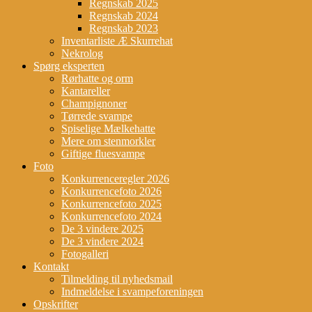
Regnskab 2025
Regnskab 2024
Regnskab 2023
Inventarliste Æ Skurrehat
Nekrolog
Spørg eksperten
Rørhatte og orm
Kantareller
Champignoner
Tørrede svampe
Spiselige Mælkehatte
Mere om stenmorkler
Giftige fluesvampe
Foto
Konkurrenceregler 2026
Konkurrencefoto 2026
Konkurrencefoto 2025
Konkurrencefoto 2024
De 3 vindere 2025
De 3 vindere 2024
Fotogalleri
Kontakt
Tilmelding til nyhedsmail
Indmeldelse i svampeforeningen
Opskrifter