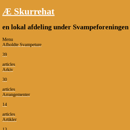
Æ Skurrehat
en lokal afdeling under Svampeforeninge
Menu
Afholdte Svampeture
39
articles
Arkiv
30
articles
Arrangementer
14
articles
Artikler
13