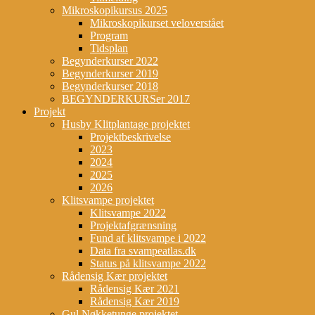
Mikroskopikursus 2025
Mikroskopikurset veloverstået
Program
Tidsplan
Begynderkurser 2022
Begynderkurser 2019
Begynderkurser 2018
BEGYNDERKURSer 2017
Projekt
Husby Klitplantage projektet
Projektbeskrivelse
2023
2024
2025
2026
Klitsvampe projektet
Klitsvampe 2022
Projektafgrænsning
Fund af klitsvampe i 2022
Data fra svampeatlas.dk
Status på klitsvampe 2022
Rådensig Kær projektet
Rådensig Kær 2021
Rådensig Kær 2019
Gul Nøkketunge projektet