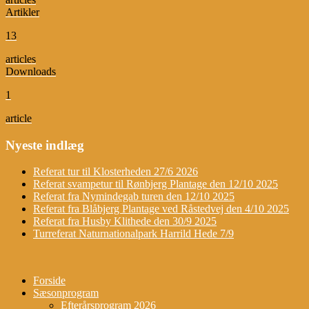
Artikler
13
articles
Downloads
1
article
Nyeste indlæg
Referat tur til Klosterheden 27/6 2026
Referat svampetur til Rønbjerg Plantage den 12/10 2025
Referat fra Nymindegab turen den 12/10 2025
Referat fra Blåbjerg Plantage ved Råstedvej den 4/10 2025
Referat fra Husby Klithede den 30/9 2025
Turreferat Naturnationalpark Harrild Hede 7/9
Forside
Sæsonprogram
Efterårsprogram 2026