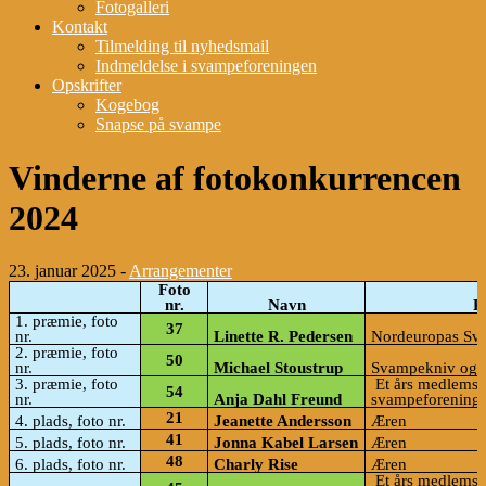
Fotogalleri
Kontakt
Tilmelding til nyhedsmail
Indmeldelse i svampeforeningen
Opskrifter
Kogebog
Snapse på svampe
Vinderne af fotokonkurrencen
2024
23. januar 2025 -
Arrangementer
Foto
nr.
Navn
P
1. præmie, foto
37
nr.
Linette R. Pedersen
Nordeuropas Sv
2. præmie, foto
50
nr.
Michael Stoustrup
Svampekniv og 
3. præmie, foto
​​
Et års medlemsk
54
nr.
Anja Dahl Freund
svampeforening
21
4. plads, foto nr.
Jeanette Andersson
Æren
41
5. plads, foto nr.
Jonna Kabel Larsen
Æren
48
6. plads, foto nr.
Charly Rise
Æren
​​
Et års medlemsk