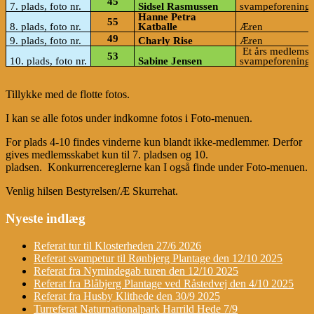
45
7. plads, foto nr.
Sidsel Rasmussen
svampeforening
Hanne Petra
55
8. plads, foto nr.
Katballe
Æren
49
9. plads, foto nr.
Charly Rise
Æren
​​
Et års medlemsk
53
10. plads, foto nr.
Sabine Jensen
svampeforening
Tillykke med de flotte fotos.
I kan se alle fotos under indkomne fotos i Foto-menuen.
For plads 4-10 findes vinderne kun blandt ikke-medlemmer. Derfor
gives medlemsskabet kun til 7. pladsen og 10.
pladsen. Konkurrencereglerne kan I også finde under Foto-menuen.
Venlig hilsen Bestyrelsen/Æ Skurrehat.
Nyeste indlæg
Referat tur til Klosterheden 27/6 2026
Referat svampetur til Rønbjerg Plantage den 12/10 2025
Referat fra Nymindegab turen den 12/10 2025
Referat fra Blåbjerg Plantage ved Råstedvej den 4/10 2025
Referat fra Husby Klithede den 30/9 2025
Turreferat Naturnationalpark Harrild Hede 7/9