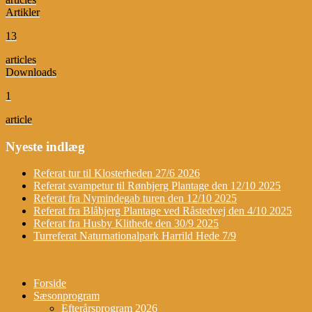
Artikler
13
articles
Downloads
1
article
Nyeste indlæg
Referat tur til Klosterheden 27/6 2026
Referat svampetur til Rønbjerg Plantage den 12/10 2025
Referat fra Nymindegab turen den 12/10 2025
Referat fra Blåbjerg Plantage ved Råstedvej den 4/10 2025
Referat fra Husby Klithede den 30/9 2025
Turreferat Naturnationalpark Harrild Hede 7/9
Forside
Sæsonprogram
Efterårsprogram 2026