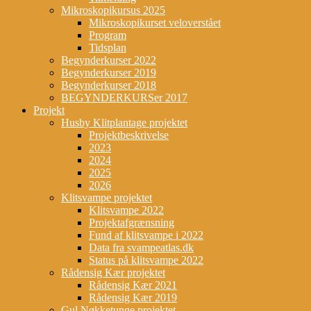
Mikroskopikursus 2025
Mikroskopikurset veloverstået
Program
Tidsplan
Begynderkurser 2022
Begynderkurser 2019
Begynderkurser 2018
BEGYNDERKURSer 2017
Projekt
Husby Klitplantage projektet
Projektbeskrivelse
2023
2024
2025
2026
Klitsvampe projektet
Klitsvampe 2022
Projektafgrænsning
Fund af klitsvampe i 2022
Data fra svampeatlas.dk
Status på klitsvampe 2022
Rådensig Kær projektet
Rådensig Kær 2021
Rådensig Kær 2019
Gul Nøkketunge projektet