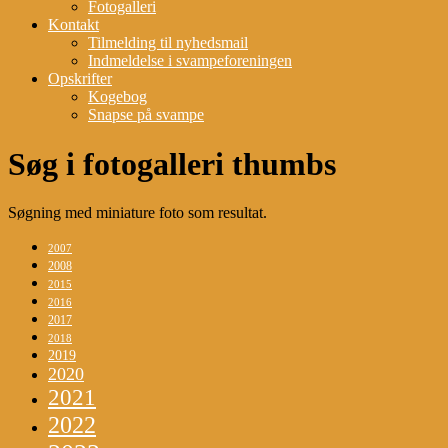
Fotogalleri
Kontakt
Tilmelding til nyhedsmail
Indmeldelse i svampeforeningen
Opskrifter
Kogebog
Snapse på svampe
Søg i fotogalleri thumbs
Søgning med miniature foto som resultat.
2007
2008
2015
2016
2017
2018
2019
2020
2021
2022