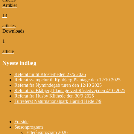
Artikler
13
articles
Downloads
1
article
Nyeste indlæg
Referat tur til Klosterheden 27/6 2026
Referat svampetur til Rønbjerg Plantage den 12/10 2025
Referat fra Nymindegab turen den 12/10 2025
Referat fra Blåbjerg Plantage ved Råstedvej den 4/10 2025
Referat fra Husby Klithede den 30/9 2025
Turreferat Naturnationalpark Harrild Hede 7/9
Forside
Sæsonprogram
Efterårsprogram 2026