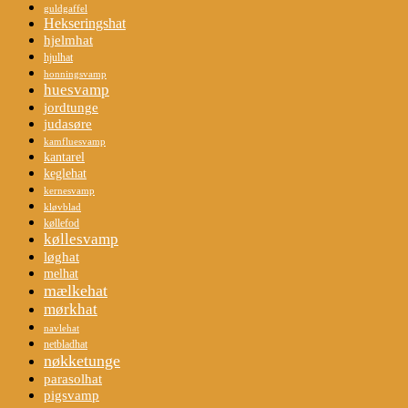
guldgaffel
Hekseringshat
hjelmhat
hjulhat
honningsvamp
huesvamp
jordtunge
judasøre
kamfluesvamp
kantarel
keglehat
kernesvamp
kløvblad
køllefod
køllesvamp
løghat
melhat
mælkehat
mørkhat
navlehat
netbladhat
nøkketunge
parasolhat
pigsvamp