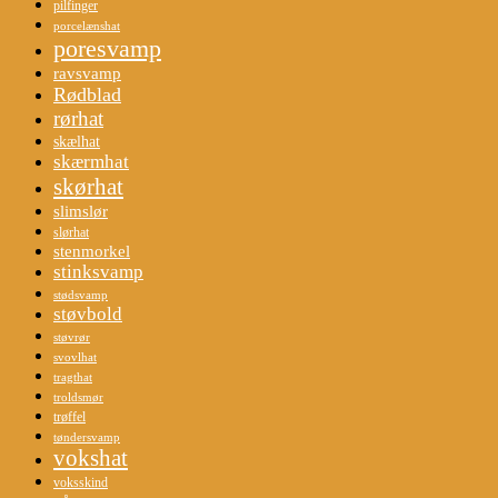
pilfinger
porcelænshat
poresvamp
ravsvamp
Rødblad
rørhat
skælhat
skærmhat
skørhat
slimslør
slørhat
stenmorkel
stinksvamp
stødsvamp
støvbold
støvrør
svovlhat
tragthat
troldsmør
trøffel
tøndersvamp
vokshat
voksskind