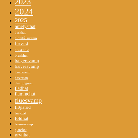
2023
2024
2025
ametysthat
barkhat
blomkålssvamp
bovist
bruskbold
bruskhat
bægersvamp
bævresvamp
bævretand
bævretop
champignon
fladhat
flammehat
fluesvamp
fløjlsfod
fnughat
foldhat
frynsesvamp
glanshat
grynhat