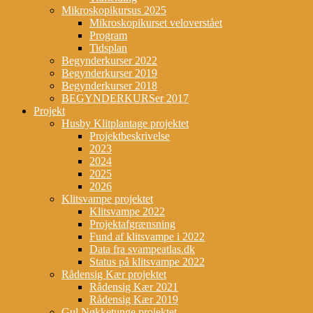
Mikroskopikursus 2025
Mikroskopikurset veloverstået
Program
Tidsplan
Begynderkurser 2022
Begynderkurser 2019
Begynderkurser 2018
BEGYNDERKURSer 2017
Projekt
Husby Klitplantage projektet
Projektbeskrivelse
2023
2024
2025
2026
Klitsvampe projektet
Klitsvampe 2022
Projektafgrænsning
Fund af klitsvampe i 2022
Data fra svampeatlas.dk
Status på klitsvampe 2022
Rådensig Kær projektet
Rådensig Kær 2021
Rådensig Kær 2019
Gul Nøkketunge projektet