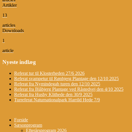
Artikler
13
articles
Downloads
1
article
Nyeste indlæg
Referat tur til Klosterheden 27/6 2026
Referat svampetur til Rønbjerg Plantage den 12/10 2025
Referat fra Nymindegab turen den 12/10 2025
Referat fra Blåbjerg Plantage ved Råstedvej den 4/10 2025
Referat fra Husby Klithede den 30/9 2025
Turreferat Naturnationalpark Harrild Hede 7/9
Forside
Sæsonprogram
Efterårsprogram 2026