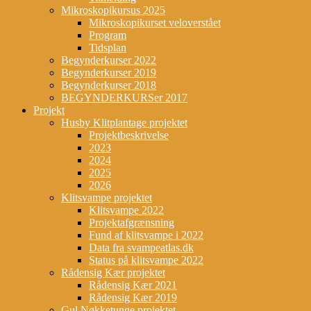
Mikroskopikursus 2025
Mikroskopikurset veloverstået
Program
Tidsplan
Begynderkurser 2022
Begynderkurser 2019
Begynderkurser 2018
BEGYNDERKURSer 2017
Projekt
Husby Klitplantage projektet
Projektbeskrivelse
2023
2024
2025
2026
Klitsvampe projektet
Klitsvampe 2022
Projektafgrænsning
Fund af klitsvampe i 2022
Data fra svampeatlas.dk
Status på klitsvampe 2022
Rådensig Kær projektet
Rådensig Kær 2021
Rådensig Kær 2019
Gul Nøkketunge projektet