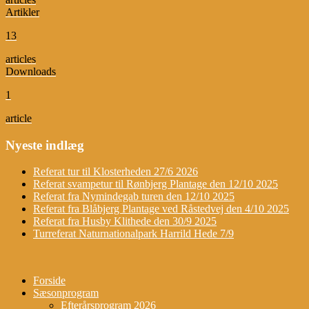
Artikler
13
articles
Downloads
1
article
Nyeste indlæg
Referat tur til Klosterheden 27/6 2026
Referat svampetur til Rønbjerg Plantage den 12/10 2025
Referat fra Nymindegab turen den 12/10 2025
Referat fra Blåbjerg Plantage ved Råstedvej den 4/10 2025
Referat fra Husby Klithede den 30/9 2025
Turreferat Naturnationalpark Harrild Hede 7/9
Forside
Sæsonprogram
Efterårsprogram 2026