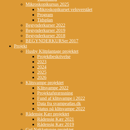
Mikroskopikursus 2025
Mikroskopikurset veloverstået
Program
Tidsplan
Begynderkurser 2022
Begynderkurser 2019
Begynderkurser 2018
BEGYNDERKURSer 2017
Projekt
Husby Klitplantage projektet
Projektbeskrivelse
2023
2024
2025
2026
Klitsvampe projektet
Klitsvampe 2022
Projektafgrænsning
Fund af klitsvampe i 2022
Data fra svampeatlas.dk
Status på klitsvampe 2022
Rådensig Kær projektet
Rådensig Kær 2021
Rådensig Kær 2019
Gul Nøkketunge projektet