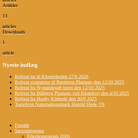
Artikler
13
articles
Downloads
1
article
Nyeste indlæg
Referat tur til Klosterheden 27/6 2026
Referat svampetur til Rønbjerg Plantage den 12/10 2025
Referat fra Nymindegab turen den 12/10 2025
Referat fra Blåbjerg Plantage ved Råstedvej den 4/10 2025
Referat fra Husby Klithede den 30/9 2025
Turreferat Naturnationalpark Harrild Hede 7/9
Forside
Sæsonprogram
Efterårsprogram 2026