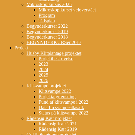
Mikroskopikursus 2025
Mikroskopikurset veloverstået
Program
Tidsplan
Begynderkurser 2022
Begynderkurser 2019
Begynderkurser 2018
BEGYNDERKURSer 2017
Projekt
Husby Klitplantage projektet
Projektbeskrivelse
2023
2024
2025
2026
Klitsvampe projektet
Klitsvampe 2022
Projektafgrænsning
Fund af klitsvampe i 2022
Data fra svampeatlas.dk
Status på klitsvampe 2022
Rådensig Kær projektet
Rådensig Kær 2021
Rådensig Kær 2019
Gul Nøkketunge projektet