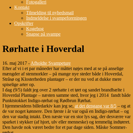
Fotogalleri
Kontakt
Tilmelding til nyhedsmail
Indmeldelse i svampeforeningen
Opskrifter
Kogebog
Snapse på svampe
Rørhatte i Hoverdal
16. maj 2017 -
Afholdte Svampeture
Efter af vi i et par måneder har måttet nøjes med at se på anselige
mængder af stenmorkler – på mange nye steder både i Hoverdal,
Stråsø og Klosterheden plantager – er der nu ved at dukke mere
spiselige arter op.
I dag (9/5) faldt jeg over 2 rørhatte i et tørt og sandet brandbælte i
Hoverdal Plantage – næsten samme sted, hvor jeg i 2014 fandt både
Punktstokket Indigo-rørhat og Rødbrun Rørhat.
I hjemmesidens billedarkiv kan jeg se,
at det dengang var 8/5
– og at
de var noget kønnere. Den første i år var også en Indigo-rørhat – og
den var stadig intakt. Den næste var en stor lys sag, der desværre var
sparket i stykker (af hjort, ulv eller menneske) og temmelig indtørret.
Den havde nok været bedre for et par dage siden. Måske Sommer-
rørhat…