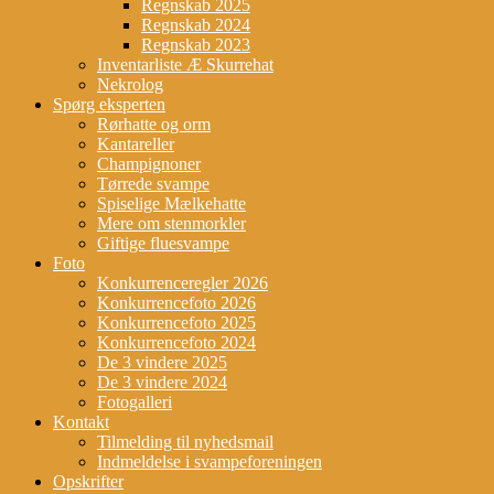
Regnskab 2025
Regnskab 2024
Regnskab 2023
Inventarliste Æ Skurrehat
Nekrolog
Spørg eksperten
Rørhatte og orm
Kantareller
Champignoner
Tørrede svampe
Spiselige Mælkehatte
Mere om stenmorkler
Giftige fluesvampe
Foto
Konkurrenceregler 2026
Konkurrencefoto 2026
Konkurrencefoto 2025
Konkurrencefoto 2024
De 3 vindere 2025
De 3 vindere 2024
Fotogalleri
Kontakt
Tilmelding til nyhedsmail
Indmeldelse i svampeforeningen
Opskrifter