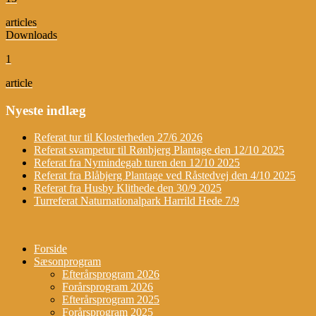
articles
Downloads
1
article
Nyeste indlæg
Referat tur til Klosterheden 27/6 2026
Referat svampetur til Rønbjerg Plantage den 12/10 2025
Referat fra Nymindegab turen den 12/10 2025
Referat fra Blåbjerg Plantage ved Råstedvej den 4/10 2025
Referat fra Husby Klithede den 30/9 2025
Turreferat Naturnationalpark Harrild Hede 7/9
Forside
Sæsonprogram
Efterårsprogram 2026
Forårsprogram 2026
Efterårsprogram 2025
Forårsprogram 2025