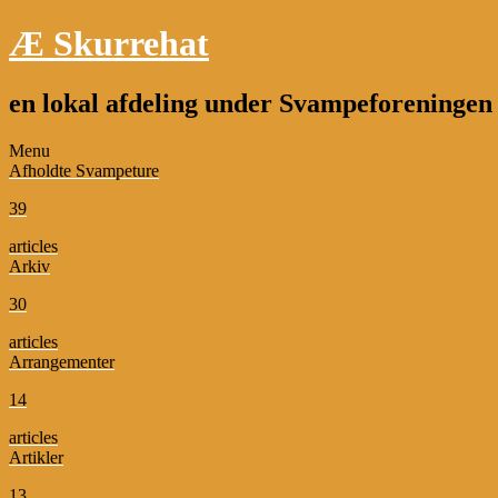
Æ Skurrehat
en lokal afdeling under Svampeforeninge
Menu
Afholdte Svampeture
39
articles
Arkiv
30
articles
Arrangementer
14
articles
Artikler
13