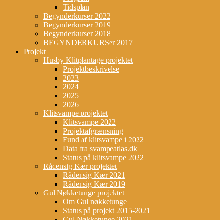
Tidsplan
Begynderkurser 2022
Begynderkurser 2019
Begynderkurser 2018
BEGYNDERKURSer 2017
Projekt
Husby Klitplantage projektet
Projektbeskrivelse
2023
2024
2025
2026
Klitsvampe projektet
Klitsvampe 2022
Projektafgrænsning
Fund af klitsvampe i 2022
Data fra svampeatlas.dk
Status på klitsvampe 2022
Rådensig Kær projektet
Rådensig Kær 2021
Rådensig Kær 2019
Gul Nøkketunge projektet
Om Gul nøkketunge
Status på projekt 2015-2021
Gul Nøkketunge 2021