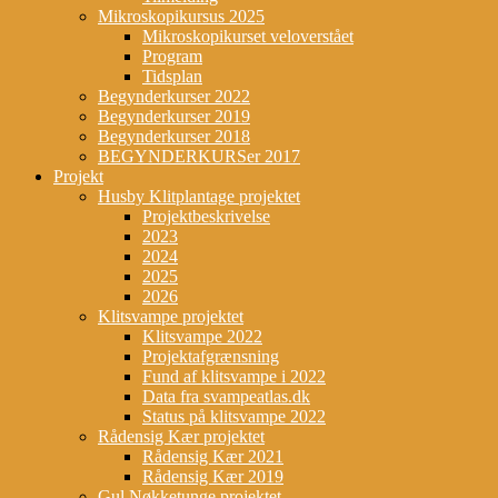
Mikroskopikursus 2025
Mikroskopikurset veloverstået
Program
Tidsplan
Begynderkurser 2022
Begynderkurser 2019
Begynderkurser 2018
BEGYNDERKURSer 2017
Projekt
Husby Klitplantage projektet
Projektbeskrivelse
2023
2024
2025
2026
Klitsvampe projektet
Klitsvampe 2022
Projektafgrænsning
Fund af klitsvampe i 2022
Data fra svampeatlas.dk
Status på klitsvampe 2022
Rådensig Kær projektet
Rådensig Kær 2021
Rådensig Kær 2019
Gul Nøkketunge projektet