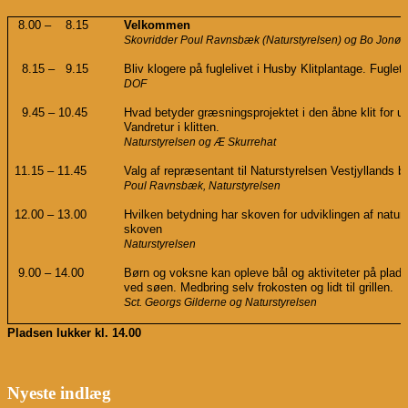
​​
​​ ​​​​
8.00 –
8.15
Velkommen
Skovridder Poul Ravnsbæk (Naturstyrelsen) og Bo Jonø 
​​​​
​​​​
8.15 –
9.15
Bliv klogere på fuglelivet i Husby Klitplantage. Fugl
DOF
​​​​
9.45 – 10.45
Hvad betyder græsningsprojektet i den åbne klit for ud
Vandretur i klitten.
Naturstyrelsen og Æ Skurrehat
11.15 – 11.45
Valg af repræsentant til Naturstyrelsen Vestjyllands b
Poul Ravnsbæk, Naturstyrelsen
12.00 – 13.00
Hvilken betydning har skoven for udviklingen af naturn
skoven
Naturstyrelsen
​​
9.00 – 14.00
Børn og voksne kan opleve bål og aktiviteter på plads
ved søen. Medbring selv frokosten og lidt til grillen.
Sct. Georgs Gilderne og Naturstyrelsen
Pladsen lukker kl. 14.00
Nyeste indlæg