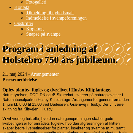
Fotogalleri
Kontakt
Tilmelding til nyhedsmail
Indmeldelse i svampeforeningen
Opskrifter
Kogebog
Snapse på svampe
Program i anledning af
Holstebro 750 års jubilæum.
21. maj 2024 -
Arrangementer
Pressemeddelelse
Oplev plante-, fugle- og dyrelivet i Husby Klitplantage.
​​
​​
Naturstyrelsen, DOF, DN og Æ Skurrehat
inviterer
på naturoplevelser i
​​
​​
Naturnationalparken Husby
Klitplantage.
Arrangementet gennemføres den
1. juni kl. 8.00 til 13.00 ved Badesøen, Græmvej i Husby. Der vil være
skiltning fra Klitvejen i Husby.
Vi​​
vil
​​
vise og​​
fortælle
,
​​
hvordan naturgenopretningen skaber gode
livsbetingelser for områdets fugleliv,
​​
hvordan afgræsningen af klitten
skaber bedre livsbetingelser for planter
,
​​ insekter og svampe m.m.
​​ samt
hv
ordan
​​ en levende og naturlig skov skaber et mangfoldigt plante
-
, fugle
-