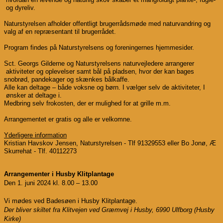
og dyreliv.
Naturstyrelsen afholder offentligt brugerrådsmøde med naturvandring og
valg af en repræsentant til brugerrådet.
Program findes på Naturstyrelsens og foreningernes hjemmesider.
​​
​​
​​
Sct. Georgs Gilderne
og Naturstyrelsens
naturvejledere
arrangerer
​​
​​
​​
aktiviteter og
oplevelser
samt
bål på pladsen, hvor der kan bages
​​
snobrød, pandekager og skænkes bålkaffe.
​​
Alle kan deltage – både voksne og børn.
I vælger selv de aktiviteter, I
​​
ønsker at deltage i.
​​
Medbring selv frokosten, der er mulighed for at grille m.m.
​​
Arrangementet er gratis
og alle er velkomne.
Yderligere information
​​
​​
​​
​​
​​
Kristian
Havskov Jensen, Naturstyrelsen - Tlf
91329553
eller
Bo
Jonø, Æ
​​
Skurrehat - Tlf.
40112273
Arrangementer i Husby Klitplantage
Den 1. juni 2024 kl. 8.00 – 13.00
Vi mødes ved Badesøen i Husby Klitplantage.
Der bliver skiltet fra Klitvejen ved Græmvej i Husby, 6990 Ulfborg (Husby
Kirke)