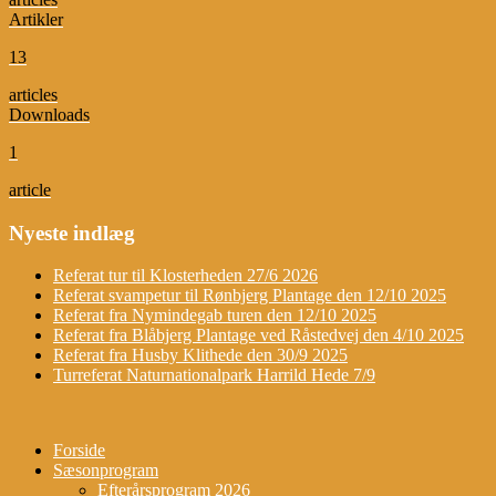
Artikler
13
articles
Downloads
1
article
Nyeste indlæg
Referat tur til Klosterheden 27/6 2026
Referat svampetur til Rønbjerg Plantage den 12/10 2025
Referat fra Nymindegab turen den 12/10 2025
Referat fra Blåbjerg Plantage ved Råstedvej den 4/10 2025
Referat fra Husby Klithede den 30/9 2025
Turreferat Naturnationalpark Harrild Hede 7/9
Forside
Sæsonprogram
Efterårsprogram 2026