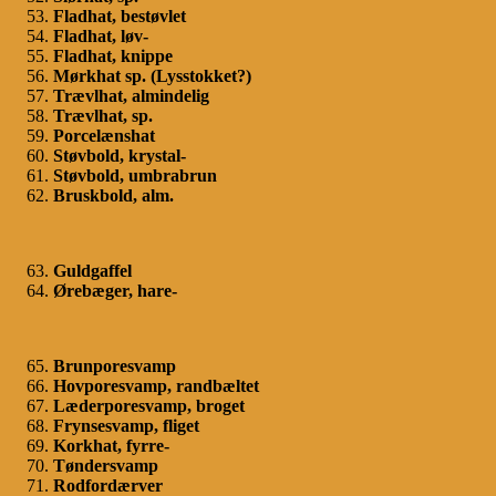
Fladhat, bestøvlet
Fladhat, løv-
Fladhat, knippe
Mørkhat sp. (Lysstokket?)
Trævlhat, almindelig
Trævlhat, sp.
Porcelænshat
Støvbold, krystal-
Støvbold, umbrabrun
Bruskbold, alm.
Guldgaffel
Ørebæger, hare-
Brunporesvamp
Hovporesvamp, randbæltet
Læderporesvamp, broget
Frynsesvamp, fliget
Korkhat, fyrre-
Tøndersvamp
Rodfordærver