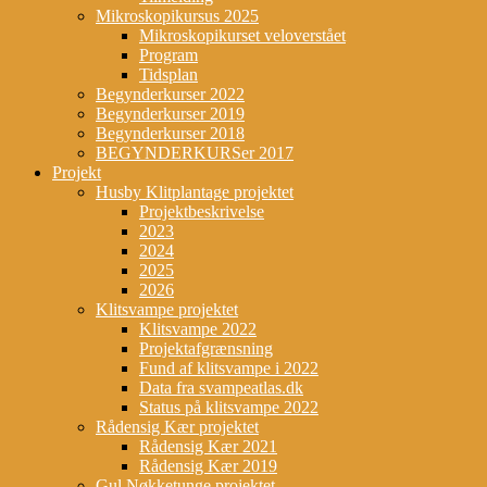
Mikroskopikursus 2025
Mikroskopikurset veloverstået
Program
Tidsplan
Begynderkurser 2022
Begynderkurser 2019
Begynderkurser 2018
BEGYNDERKURSer 2017
Projekt
Husby Klitplantage projektet
Projektbeskrivelse
2023
2024
2025
2026
Klitsvampe projektet
Klitsvampe 2022
Projektafgrænsning
Fund af klitsvampe i 2022
Data fra svampeatlas.dk
Status på klitsvampe 2022
Rådensig Kær projektet
Rådensig Kær 2021
Rådensig Kær 2019
Gul Nøkketunge projektet