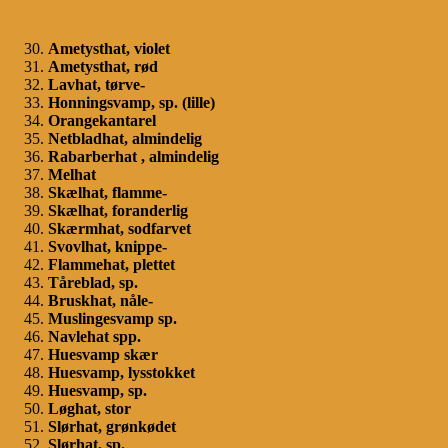
Ametysthat, violet
Ametysthat, rød
Lavhat, tørve-
Honningsvamp, sp. (lille)
Orangekantarel
Netbladhat, almindelig
Rabarberhat , almindelig
Melhat
Skælhat, flamme-
Skælhat, foranderlig
Skærmhat, sodfarvet
Svovlhat, knippe-
Flammehat, plettet
Tåreblad, sp.
Bruskhat, nåle-
Muslingesvamp sp.
Navlehat spp.
Huesvamp skær
Huesvamp, lysstokket
Huesvamp, sp.
Løghat, stor
Slørhat, grønkødet
Slørhat, sp.