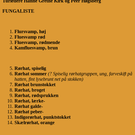
Turledere Hanne Grethe Kirk og Peer Høgsberg
FUNGALISTE
Flursvamp, høj
Fluesvamp rød
Fluesvamp, rødmende
Kamfluesvamp, brun
Rørhat, spiselig
Rørhat sommer
(? Spiselig rørhatgruppen, ung, farveskift på
hatten, fint lysebrunt net på stokken)
Rørhat brunstokket
Rørhat, broget
Rørhat, rødsprukken
Rørhat, lærke-
Rørhat galde-
Rørhat peber-
Indigorørhat, punktstokket
Skælrørhat, orange