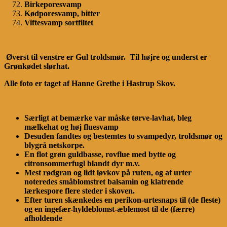
Birkeporesvamp
Kødporesvamp, bitter
Viftesvamp sortfiltet
Øverst til venstre er Gul troldsmør. Til højre og underst er
Grønkødet slørhat.
Alle foto er taget af Hanne Grethe i Hastrup Skov.
Særligt at bemærke var måske tørve-lavhat, bleg
mælkehat og høj fluesvamp
Desuden fandtes og bestemtes to svampedyr, troldsmør og
blygrå netskorpe.
En flot grøn guldbasse, rovflue med bytte og
citronsommerfugl blandt dyr m.v.
Mest rødgran og lidt løvkov på ruten, og af urter
noteredes småblomstret balsamin og klatrende
lærkespore flere steder i skoven.
Efter turen skænkedes en perikon-urtesnaps til (de fleste)
og en ingefær-hyldeblomst-æblemost til de (færre)
afholdende