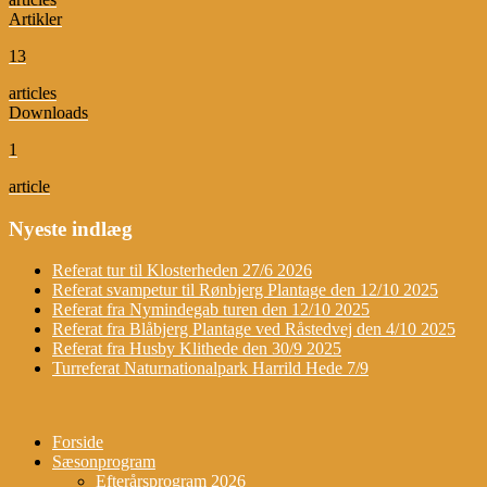
Artikler
13
articles
Downloads
1
article
Nyeste indlæg
Referat tur til Klosterheden 27/6 2026
Referat svampetur til Rønbjerg Plantage den 12/10 2025
Referat fra Nymindegab turen den 12/10 2025
Referat fra Blåbjerg Plantage ved Råstedvej den 4/10 2025
Referat fra Husby Klithede den 30/9 2025
Turreferat Naturnationalpark Harrild Hede 7/9
Forside
Sæsonprogram
Efterårsprogram 2026