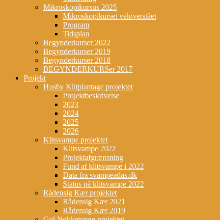
Mikroskopikursus 2025
Mikroskopikurset veloverstået
Program
Tidsplan
Begynderkurser 2022
Begynderkurser 2019
Begynderkurser 2018
BEGYNDERKURSer 2017
Projekt
Husby Klitplantage projektet
Projektbeskrivelse
2023
2024
2025
2026
Klitsvampe projektet
Klitsvampe 2022
Projektafgrænsning
Fund af klitsvampe i 2022
Data fra svampeatlas.dk
Status på klitsvampe 2022
Rådensig Kær projektet
Rådensig Kær 2021
Rådensig Kær 2019
Gul Nøkketunge projektet