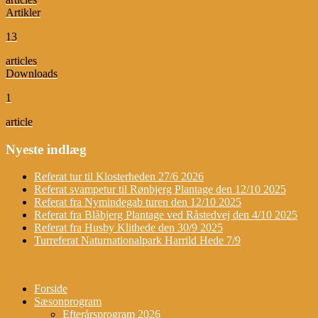
Artikler
13
articles
Downloads
1
article
Nyeste indlæg
Referat tur til Klosterheden 27/6 2026
Referat svampetur til Rønbjerg Plantage den 12/10 2025
Referat fra Nymindegab turen den 12/10 2025
Referat fra Blåbjerg Plantage ved Råstedvej den 4/10 2025
Referat fra Husby Klithede den 30/9 2025
Turreferat Naturnationalpark Harrild Hede 7/9
Forside
Sæsonprogram
Efterårsprogram 2026