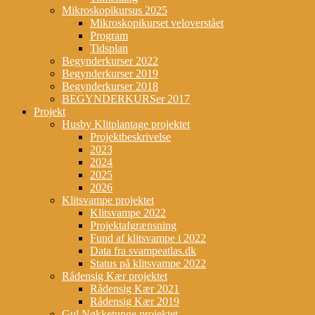
Mikroskopikursus 2025
Mikroskopikurset veloverstået
Program
Tidsplan
Begynderkurser 2022
Begynderkurser 2019
Begynderkurser 2018
BEGYNDERKURSer 2017
Projekt
Husby Klitplantage projektet
Projektbeskrivelse
2023
2024
2025
2026
Klitsvampe projektet
Klitsvampe 2022
Projektafgrænsning
Fund af klitsvampe i 2022
Data fra svampeatlas.dk
Status på klitsvampe 2022
Rådensig Kær projektet
Rådensig Kær 2021
Rådensig Kær 2019
Gul Nøkketunge projektet