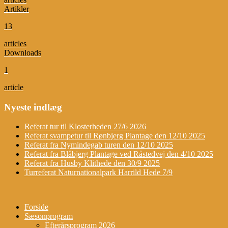
Artikler
13
articles
Downloads
1
article
Nyeste indlæg
Referat tur til Klosterheden 27/6 2026
Referat svampetur til Rønbjerg Plantage den 12/10 2025
Referat fra Nymindegab turen den 12/10 2025
Referat fra Blåbjerg Plantage ved Råstedvej den 4/10 2025
Referat fra Husby Klithede den 30/9 2025
Turreferat Naturnationalpark Harrild Hede 7/9
Forside
Sæsonprogram
Efterårsprogram 2026