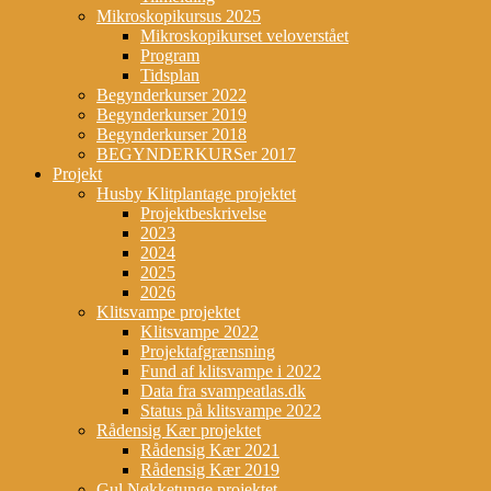
Mikroskopikursus 2025
Mikroskopikurset veloverstået
Program
Tidsplan
Begynderkurser 2022
Begynderkurser 2019
Begynderkurser 2018
BEGYNDERKURSer 2017
Projekt
Husby Klitplantage projektet
Projektbeskrivelse
2023
2024
2025
2026
Klitsvampe projektet
Klitsvampe 2022
Projektafgrænsning
Fund af klitsvampe i 2022
Data fra svampeatlas.dk
Status på klitsvampe 2022
Rådensig Kær projektet
Rådensig Kær 2021
Rådensig Kær 2019
Gul Nøkketunge projektet