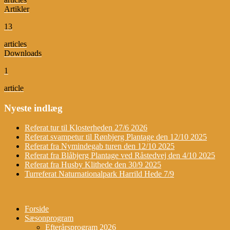
Artikler
13
articles
Downloads
1
article
Nyeste indlæg
Referat tur til Klosterheden 27/6 2026
Referat svampetur til Rønbjerg Plantage den 12/10 2025
Referat fra Nymindegab turen den 12/10 2025
Referat fra Blåbjerg Plantage ved Råstedvej den 4/10 2025
Referat fra Husby Klithede den 30/9 2025
Turreferat Naturnationalpark Harrild Hede 7/9
Forside
Sæsonprogram
Efterårsprogram 2026