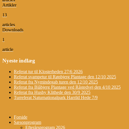
Artikler
13
articles
Downloads
1
article
Nyeste indlæg
Referat tur til Klosterheden 27/6 2026
Referat svampetur til Rønbjerg Plantage den 12/10 2025
Referat fra Nymindegab turen den 12/10 2025
Referat fra Blåbjerg Plantage ved Råstedvej den 4/10 2025
Referat fra Husby Klithede den 30/9 2025
Turreferat Naturnationalpark Harrild Hede 7/9
Forside
Sæsonprogram
Efterårsprogram 2026