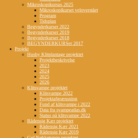
Mikroskopikursus 2025
Mikroskopikurset veloverstået
Program
Tidsplan
Begynderkurser 2022
Begynderkurser 2019
Begynderkurser 2018
BEGYNDERKURSer 2017
Projekt
Husby Klitplantage projektet
Projektbeskrivelse
2023
2024
2025
2026
Klitsvampe projektet
Klitsvampe 2022
Projektafgrænsning
Fund af klitsvampe i 2022
Data fra svampeatlas.dk
Status på klitsvampe 2022
Rådensig Kær projektet
Rådensig Kær 2021
Rådensig Kær 2019
Gul Nøkketunge projektet