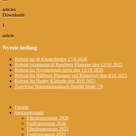
articles
Downloads
1
article
Nyeste indlæg
Referat tur til Klosterheden 27/6 2026
Referat svampetur til Rønbjerg Plantage den 12/10 2025
Referat fra Nymindegab turen den 12/10 2025
Referat fra Blåbjerg Plantage ved Råstedvej den 4/10 2025
Referat fra Husby Klithede den 30/9 2025
Turreferat Naturnationalpark Harrild Hede 7/9
Forside
Sæsonprogram
Efterårsprogram 2026
Forårsprogram 2026
Efterårsprogram 2025
Forårsprogram 2025