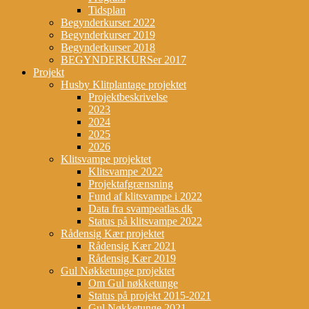
Tidsplan
Begynderkurser 2022
Begynderkurser 2019
Begynderkurser 2018
BEGYNDERKURSer 2017
Projekt
Husby Klitplantage projektet
Projektbeskrivelse
2023
2024
2025
2026
Klitsvampe projektet
Klitsvampe 2022
Projektafgrænsning
Fund af klitsvampe i 2022
Data fra svampeatlas.dk
Status på klitsvampe 2022
Rådensig Kær projektet
Rådensig Kær 2021
Rådensig Kær 2019
Gul Nøkketunge projektet
Om Gul nøkketunge
Status på projekt 2015-2021
Gul Nøkketunge 2021