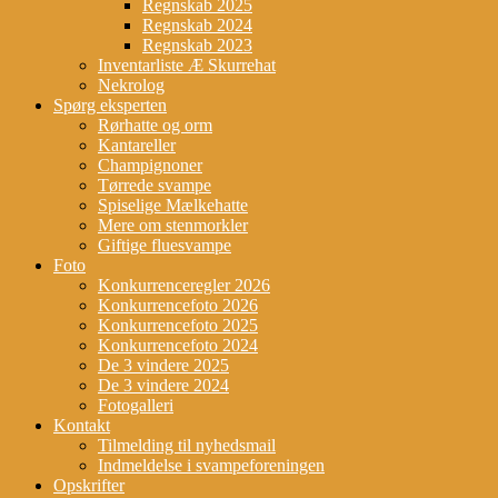
Regnskab 2025
Regnskab 2024
Regnskab 2023
Inventarliste Æ Skurrehat
Nekrolog
Spørg eksperten
Rørhatte og orm
Kantareller
Champignoner
Tørrede svampe
Spiselige Mælkehatte
Mere om stenmorkler
Giftige fluesvampe
Foto
Konkurrenceregler 2026
Konkurrencefoto 2026
Konkurrencefoto 2025
Konkurrencefoto 2024
De 3 vindere 2025
De 3 vindere 2024
Fotogalleri
Kontakt
Tilmelding til nyhedsmail
Indmeldelse i svampeforeningen
Opskrifter