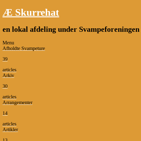
Æ Skurrehat
en lokal afdeling under Svampeforeninge
Menu
Afholdte Svampeture
39
articles
Arkiv
30
articles
Arrangementer
14
articles
Artikler
13