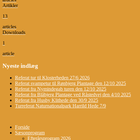
Artikler
13
articles
Downloads
1
article
Nyeste indlæg
Referat tur til Klosterheden 27/6 2026
Referat svampetur til Rønbjerg Plantage den 12/10 2025
Referat fra Nymindegab turen den 12/10 2025
Referat fra Blåbjerg Plantage ved Råstedvej den 4/10 2025
Referat fra Husby Klithede den 30/9 2025
Turreferat Naturnationalpark Harrild Hede 7/9
Forside
Sæsonprogram
Efterårsprogram 2026