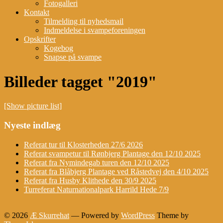
Fotogalleri
Kontakt
Tilmelding til nyhedsmail
Indmeldelse i svampeforeningen
Opskrifter
Kogebog
Snapse på svampe
Billeder tagget "2019"
[Show picture list]
Nyeste indlæg
Referat tur til Klosterheden 27/6 2026
Referat svampetur til Rønbjerg Plantage den 12/10 2025
Referat fra Nymindegab turen den 12/10 2025
Referat fra Blåbjerg Plantage ved Råstedvej den 4/10 2025
Referat fra Husby Klithede den 30/9 2025
Turreferat Naturnationalpark Harrild Hede 7/9
© 2026
Æ Skurrehat
— Powered by
WordPress
Theme by