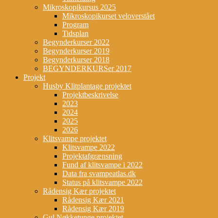
Mikroskopikursus 2025
Mikroskopikurset veloverstået
Program
Tidsplan
Begynderkurser 2022
Begynderkurser 2019
Begynderkurser 2018
BEGYNDERKURSer 2017
Projekt
Husby Klitplantage projektet
Projektbeskrivelse
2023
2024
2025
2026
Klitsvampe projektet
Klitsvampe 2022
Projektafgrænsning
Fund af klitsvampe i 2022
Data fra svampeatlas.dk
Status på klitsvampe 2022
Rådensig Kær projektet
Rådensig Kær 2021
Rådensig Kær 2019
Gul Nøkketunge projektet