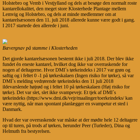
Holstebro og Vemb i Vestjylland og dels at besøge den normalt roste
kantarellokalitet, den meget store Klosterhede Plantage mellem
Lemvig og Holstebro, og dels at minde medlemmer om at
kantarelsæsonen den 11. juli 2018 allerede kunne være godt i gang.
I 2017 startede den allerede i juni.
Bævergnav på stamme i Klosterheden
Det gjorde kantarelsæsonen bestemt ikke i juli 2018. Der blev ikke
fundet én eneste kantarel, hvilket dog ikke var overraskende for
nogen af deltagerne. Hvor DMI´s tørkeindeks i 2017 var grøn og
saftig og i feltet 0 -1 på tørkeskalaen (Ingen risiko for tørke), så var
DMI´s melding vedrørende tørkeindeks den 11 juli 2018
ildevarslende højrød og i feltet 10 på tørkeskalaen (Høj risiko for
tørke). Det var slet, slet ikke svampevejr. Et tjek af DMI´s
tørkeindeks (https://www.dmi.dk/vejr/maalinger/toerkeindeks/ kan
være nyttig, når man spontant planlægger en svampetur et sted i
Danmark.
Hvad der var overraskende var måske at der mødte hele 12 deltagere
op til turen, på trods af tørken, herunder Peer (Turleder), Dina og
Helmuth fra bestyrelsen.