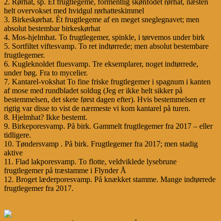
2. Rørhat, sp. Èt frugtlegeme, formentlig skønfodet rørhat, næsten
helt overvokset med hvidgul rørhatteskimmel
3. Birkeskørhat. Èt frugtlegeme af en meget sneglegnavet; men
absolut bestembar birkeskørhat
4. Mos-hjelmhat. To frugtlegemer, spinkle, i tørvemos under birk
5. Sortfiltet viftesvamp. To ret indtørrede; men absolut bestembare
frugtlegemer.
6. Kugleknoldet fluesvamp. Tre eksemplarer, noget indtørrede,
under bøg. Fra to mycelier.
7. Kantarel-vokshat To fine friske frugtlegemer i spagnum i kanten
af mose med rundbladet soldug (Jeg er ikke helt sikker på
bestemmelsen, det skete først dagen efter). Hvis bestemmelsen er
rigtig var disse to vist de nærmeste vi kom kantarel på turen.
8. Hjelmhat? Ikke bestemt.
9. Birkeporesvamp. På birk. Gammelt frugtlegemer fra 2017 – eller
tidligere.
10. Tøndersvamp . På birk. Frugtlegemer fra 2017; men stadig
aktive
11. Flad lakporesvamp. To flotte, veldviklede lysebrune
frugtlegemer på træstamme i Flynder Å
12. Broget læderporesvamp. På knækket stamme. Mange indtørrede
frugtlegemer fra 2017.