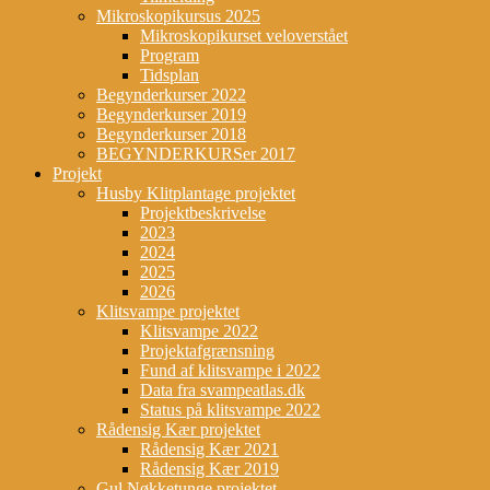
Mikroskopikursus 2025
Mikroskopikurset veloverstået
Program
Tidsplan
Begynderkurser 2022
Begynderkurser 2019
Begynderkurser 2018
BEGYNDERKURSer 2017
Projekt
Husby Klitplantage projektet
Projektbeskrivelse
2023
2024
2025
2026
Klitsvampe projektet
Klitsvampe 2022
Projektafgrænsning
Fund af klitsvampe i 2022
Data fra svampeatlas.dk
Status på klitsvampe 2022
Rådensig Kær projektet
Rådensig Kær 2021
Rådensig Kær 2019
Gul Nøkketunge projektet