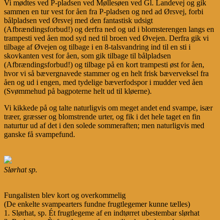
Vi mødtes ved P-pladsen ved Møllesøen ved Gl. Landevej og gik
sammen en tur vest for åen fra P-pladsen og ned ad Ørsvej, forbi
bålpladsen ved Ørsvej med den fantastisk udsigt
(Afbrændingsforbud!) og derfra ned og ud i blomsterengen langs en
trampesti ved åen mod syd ned til broen ved Øvejen. Derfra gik vi
tilbage af Øvejen og tilbage i en 8-talsvandring ind til en sti i
skovkanten vest for åen, som gik tilbage til bålpladsen
(Afbrændingsforbud!) og tilbage på en kort trampesti øst for åen,
hvor vi så bævergnavede stammer og en helt frisk bæverveksel fra
åen og ud i engen, med tydelige bæverfodspor i mudder ved åen
(Svømmehud på bagpoterne helt ud til kløerne).
Vi kikkede på og talte naturligvis om meget andet end svampe, især
træer, græsser og blomstrende urter, og fik i det hele taget en fin
naturtur ud af det i den solede sommeraften; men naturligvis med
ganske få svampefund.
Slørhat sp.
Fungalisten blev kort og overkommelig
(De enkelte svampearters fundne frugtlegemer kunne tælles)
1. Slørhat, sp. Ét frugtlegeme af en indtørret ubestembar slørhat