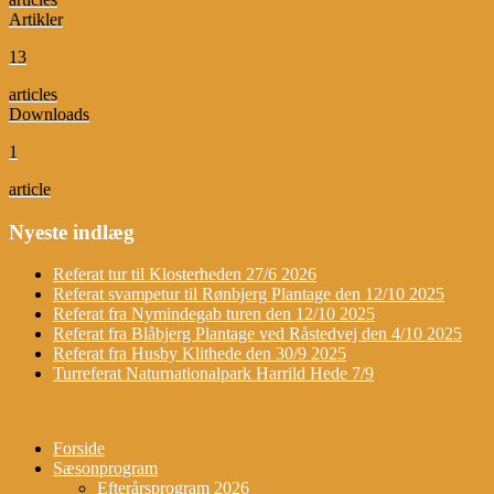
Artikler
13
articles
Downloads
1
article
Nyeste indlæg
Referat tur til Klosterheden 27/6 2026
Referat svampetur til Rønbjerg Plantage den 12/10 2025
Referat fra Nymindegab turen den 12/10 2025
Referat fra Blåbjerg Plantage ved Råstedvej den 4/10 2025
Referat fra Husby Klithede den 30/9 2025
Turreferat Naturnationalpark Harrild Hede 7/9
Forside
Sæsonprogram
Efterårsprogram 2026