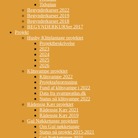
Tidsplan
Begynderkurser 2022
Begynderkurser 2019
Begynderkurser 2018
BEGYNDERKURSer 2017
Projekt
Husby Klitplantage projektet
Projektbeskrivelse
2023
2024
2025
2026
Klitsvampe projektet
Klitsvampe 2022
Projektafgrænsning
Fund af klitsvampe i 2022
Data fra svampeatlas.dk
Status på klitsvampe 2022
Rådensig Kær projektet
Rådensig Kær 2021
Rådensig Kær 2019
Gul Nøkketunge projektet
Om Gul nøkketunge
Status på projekt 2015-2021
Gul Nøkketunge 2021