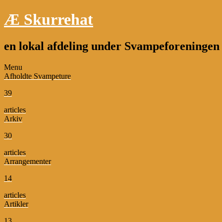
Æ Skurrehat
en lokal afdeling under Svampeforeninge
Menu
Afholdte Svampeture
39
articles
Arkiv
30
articles
Arrangementer
14
articles
Artikler
13