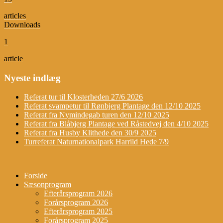
articles
Downloads
1
article
Nyeste indlæg
Referat tur til Klosterheden 27/6 2026
Referat svampetur til Rønbjerg Plantage den 12/10 2025
Referat fra Nymindegab turen den 12/10 2025
Referat fra Blåbjerg Plantage ved Råstedvej den 4/10 2025
Referat fra Husby Klithede den 30/9 2025
Turreferat Naturnationalpark Harrild Hede 7/9
Forside
Sæsonprogram
Efterårsprogram 2026
Forårsprogram 2026
Efterårsprogram 2025
Forårsprogram 2025