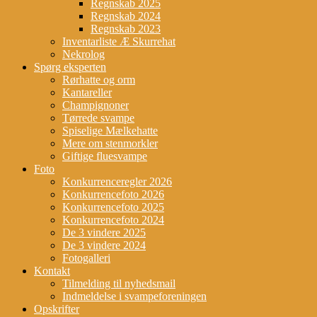
Regnskab 2025
Regnskab 2024
Regnskab 2023
Inventarliste Æ Skurrehat
Nekrolog
Spørg eksperten
Rørhatte og orm
Kantareller
Champignoner
Tørrede svampe
Spiselige Mælkehatte
Mere om stenmorkler
Giftige fluesvampe
Foto
Konkurrenceregler 2026
Konkurrencefoto 2026
Konkurrencefoto 2025
Konkurrencefoto 2024
De 3 vindere 2025
De 3 vindere 2024
Fotogalleri
Kontakt
Tilmelding til nyhedsmail
Indmeldelse i svampeforeningen
Opskrifter