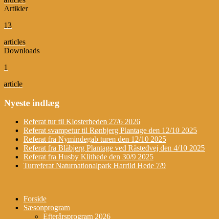
Artikler
13
articles
Downloads
1
article
Nyeste indlæg
Referat tur til Klosterheden 27/6 2026
Referat svampetur til Rønbjerg Plantage den 12/10 2025
Referat fra Nymindegab turen den 12/10 2025
Referat fra Blåbjerg Plantage ved Råstedvej den 4/10 2025
Referat fra Husby Klithede den 30/9 2025
Turreferat Naturnationalpark Harrild Hede 7/9
Forside
Sæsonprogram
Efterårsprogram 2026