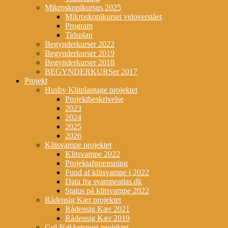
Mikroskopikursus 2025
Mikroskopikurset veloverstået
Program
Tidsplan
Begynderkurser 2022
Begynderkurser 2019
Begynderkurser 2018
BEGYNDERKURSer 2017
Projekt
Husby Klitplantage projektet
Projektbeskrivelse
2023
2024
2025
2026
Klitsvampe projektet
Klitsvampe 2022
Projektafgrænsning
Fund af klitsvampe i 2022
Data fra svampeatlas.dk
Status på klitsvampe 2022
Rådensig Kær projektet
Rådensig Kær 2021
Rådensig Kær 2019
Gul Nøkketunge projektet